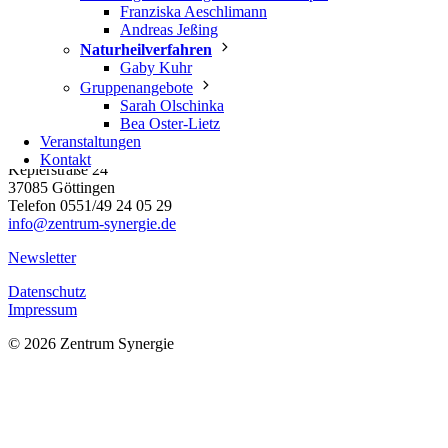
Franziska Aeschlimann
Andreas Jeßing
Naturheilverfahren
Gaby Kuhr
Gruppenangebote
Bitte vereinbaren Sie
Sarah Olschinka
telefonisch einen Termin.
Bea Oster-Lietz
Veranstaltungen
ZENTRUM SYNERGIE
Kontakt
Keplerstraße 24
37085 Göttingen
Telefon 0551/49 24 05 29
info@zentrum-synergie.de
Newsletter
Datenschutz
Impressum
© 2026 Zentrum Synergie