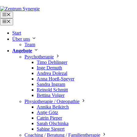
Zum
angebote
Inhalt
Menü
springen
Menü
Start
Im ZENTRUM SYNERGIE bieten wi
Über uns
Team
Von psychotherapeutischen Verfahren wie
Angebote
den heilpraktischen Leistungen und dem s
Psychotherapie
unter einem Dach.
Timo Dehlinger
Inge Demuth
Unsere Angebote richten sich an Privatver
Andrea Dolezal
persönlichen Beratungstermin-rufen Sie u
Anna Hoeß-Speyer
Sandra Ingram
Reinold Schmitt
Bettina Volger
Physiotherapie / Osteopathie
Annika Beikirch
Antje Götz
Catrin Pieper
Sarah Olschinka
Sabine Siegert
Coaching / Beratung / Familientherapie