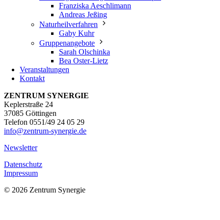
Franziska Aeschlimann
Andreas Jeßing
Naturheilverfahren
Gaby Kuhr
Gruppenangebote
Sarah Olschinka
Bea Oster-Lietz
Veranstaltungen
Bitte vereinbaren Sie
Kontakt
telefonisch einen Termin.
ZENTRUM SYNERGIE
Keplerstraße 24
37085 Göttingen
Telefon 0551/49 24 05 29
info@zentrum-synergie.de
Newsletter
Datenschutz
Impressum
© 2026 Zentrum Synergie